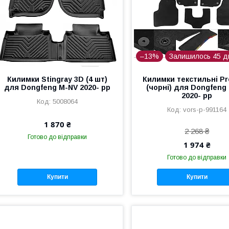
–13%
Залишилось 45 д
Килимки Stingray 3D (4 шт)
Килимки текстильні P
для Dongfeng M-NV 2020- рр
(чорні) для Dongfeng
2020- рр
5008064
vors-p-991164
1 870 ₴
2 268 ₴
Готово до відправки
1 974 ₴
Готово до відправки
Купити
Купити