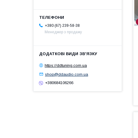
+380 (67) 239-58-38
Менеджер з продажу
https://ddtuning.com.ua
shop@ddaudio.com.ua
+380684106266