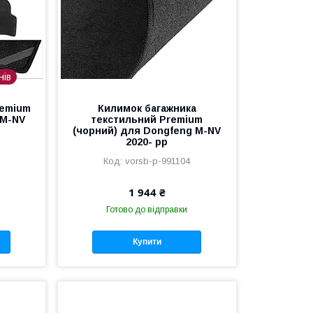
нів
remium
Килимок багажника
 M-NV
текстильний Premium
(чорний) для Dongfeng M-NV
2020- рр
vorsb-p-991104
1 944 ₴
Готово до відправки
Купити