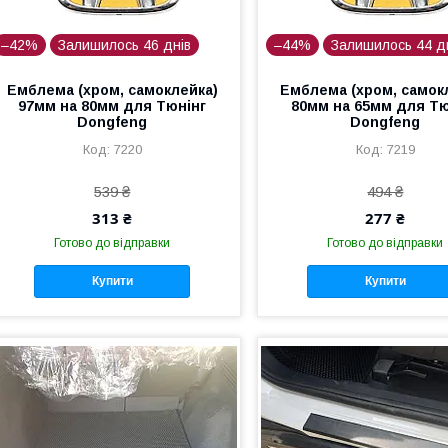
–42%
Залишилось 46 днів
–44%
Залишилось 44 д
Емблема (хром, самоклейка)
Емблема (хром, самок
97мм на 80мм для Тюнінг
80мм на 65мм для Тю
Dongfeng
Dongfeng
7220
7219
539 ₴
494 ₴
313 ₴
277 ₴
Готово до відправки
Готово до відправки
Купити
Купити