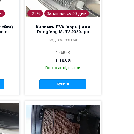
ні
–28%
Залишилось 46 днів
лейка)
Килимки EVA (чорні) для
нінг
Dongfeng M-NV 2020- рр
eva991164
1 649 ₴
1 188 ₴
Готово до відправки
Купити