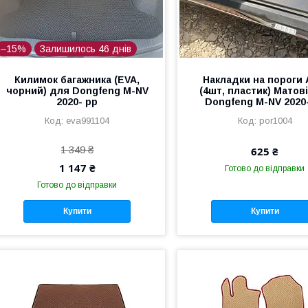
–15%
Залишилось 46 днів
Килимок багажника (EVA,
Накладки на пороги
чорний) для Dongfeng M-NV
(4шт, пластик) Матов
2020- рр
Dongfeng M-NV 2020
eva991104
por1004
1 349 ₴
625 ₴
1 147 ₴
Готово до відправки
Готово до відправки
Купити
Купити