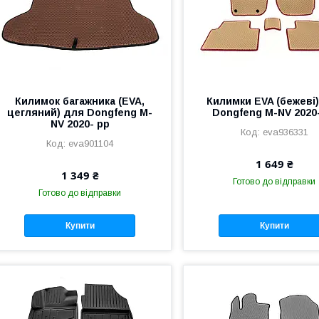
Килимок багажника (EVA,
Килимки EVA (бежеві
цегляний) для Dongfeng M-
Dongfeng M-NV 2020
NV 2020- рр
eva936331
eva901104
1 649 ₴
1 349 ₴
Готово до відправки
Готово до відправки
Купити
Купити