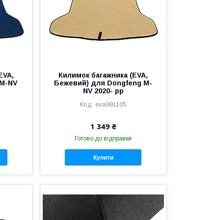
EVA,
Килимок багажника (EVA,
 M-NV
Бежевий) для Dongfeng M-
NV 2020- рр
eva991105
1 349 ₴
Готово до відправки
Купити