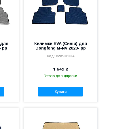
 для
Килимки EVA (Синій) для
- рр
Dongfeng M-NV 2020- рр
eva936334
1 649 ₴
Готово до відправки
Купити