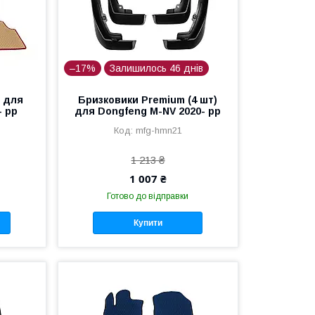
–17%
Залишилось 46 днів
) для
Бризковики Premium (4 шт)
- рр
для Dongfeng M-NV 2020- рр
mfg-hmn21
1 213 ₴
1 007 ₴
Готово до відправки
Купити