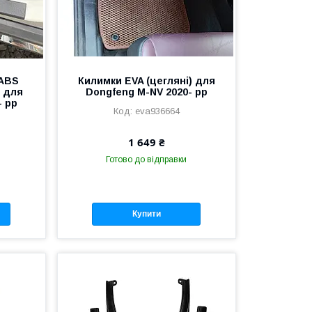
 ABS
Килимки EVA (цегляні) для
і для
Dongfeng M-NV 2020- рр
- рр
eva936664
1 649 ₴
Готово до відправки
Купити