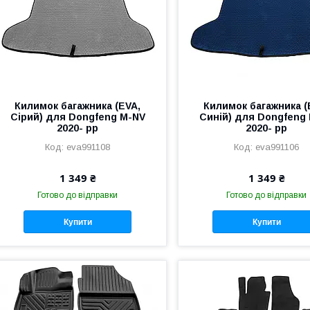
Килимок багажника (EVA,
Килимок багажника (
Сірий) для Dongfeng M-NV
Синій) для Dongfeng
2020- рр
2020- рр
eva991108
eva991106
1 349 ₴
1 349 ₴
Готово до відправки
Готово до відправки
Купити
Купити