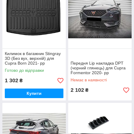
Килимок в багажник Stingray
3D (Без вух, верхній) для
Cupra Born 2021- рр
Передня Lip накладка DPT
(чорний глянець) для Cupra
Готово до відправки
Formentor 2020- рр
1 302
Немає в наявності
₴
2 102
₴
Купити