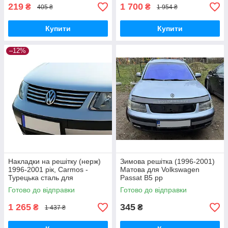
219
1 700
₴
₴
405 ₴
1 954 ₴
Купити
Купити
–12%
Накладки на решітку (нерж)
Зимова решітка (1996-2001)
1996-2001 рік, Carmos -
Матова для Volkswagen
Турецька сталь для
Passat B5 рр
Volkswagen Passat B5 рр
Готово до відправки
Готово до відправки
1 265
345
₴
₴
1 437 ₴