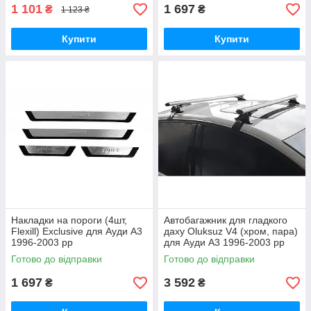
1 101
1 697
₴
₴
1 123 ₴
Купити
Купити
Накладки на пороги (4шт,
Автобагажник для гладкого
Flexill) Exclusive для Ауди A3
даху Oluksuz V4 (хром, пара)
1996-2003 рр
для Ауди A3 1996-2003 рр
Готово до відправки
Готово до відправки
1 697
3 592
₴
₴