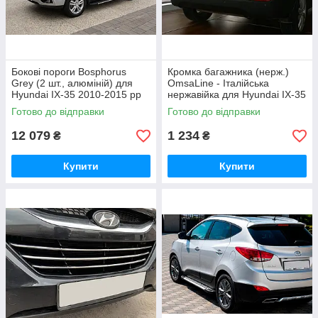
Бокові пороги Bosphorus
Кромка багажника (нерж.)
Grey (2 шт., алюміній) для
OmsaLine - Італійська
Hyundai IX-35 2010-2015 рр
нержавійка для Hyundai IX-35
2010-2015 рр
Готово до відправки
Готово до відправки
12 079
1 234
₴
₴
Купити
Купити