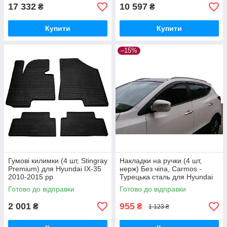
17 332
10 597
₴
₴
Купити
Купити
–15%
Гумові килимки (4 шт, Stingray
Накладки на ручки (4 шт,
Premium) для Hyundai IX-35
нерж) Без чіпа, Carmos -
2010-2015 рр
Турецька сталь для Hyundai
IX-35 2010-2015 рр
Готово до відправки
Готово до відправки
2 001
955
₴
₴
1 123 ₴