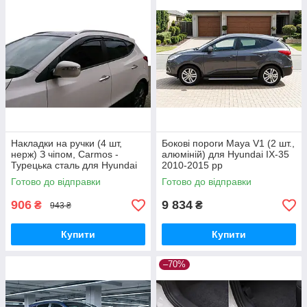
Накладки на ручки (4 шт,
Бокові пороги Maya V1 (2 шт.,
нерж) З чіпом, Carmos -
алюміній) для Hyundai IX-35
Турецька сталь для Hyundai
2010-2015 рр
IX-35 2010-2015 рр
Готово до відправки
Готово до відправки
906
9 834
₴
₴
943 ₴
Купити
Купити
–70%