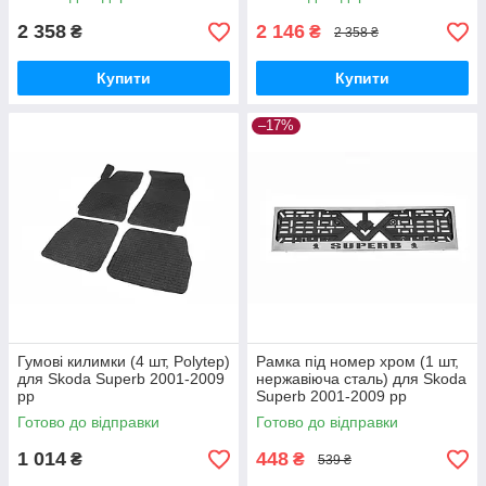
2 358
2 146
₴
₴
2 358 ₴
Купити
Купити
–17%
Гумові килимки (4 шт, Polytep)
Рамка під номер хром (1 шт,
для Skoda Superb 2001-2009
нержавіюча сталь) для Skoda
рр
Superb 2001-2009 рр
Готово до відправки
Готово до відправки
1 014
448
₴
₴
539 ₴