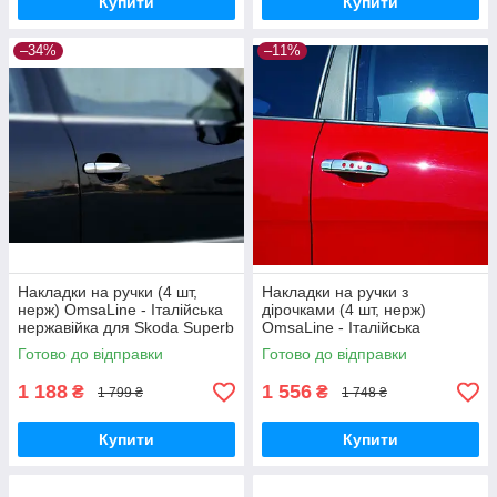
Купити
Купити
–34%
–11%
Накладки на ручки (4 шт,
Накладки на ручки з
нерж) OmsaLine - Італійська
дірочками (4 шт, нерж)
нержавійка для Skoda Superb
OmsaLine - Італійська
2001-2009 рр
нержавійка для Skoda Superb
Готово до відправки
Готово до відправки
2001-2009 рр
1 188
1 556
₴
₴
1 799 ₴
1 748 ₴
Купити
Купити