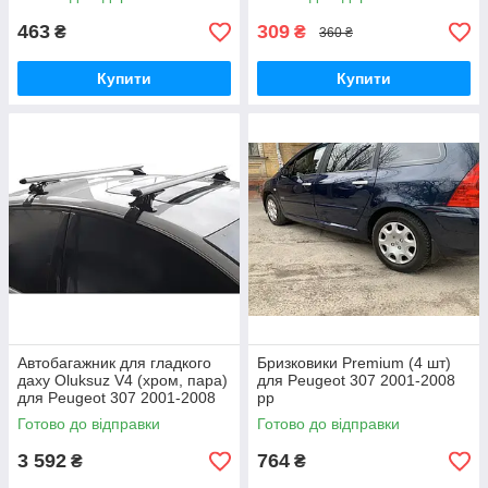
463
309
₴
₴
360 ₴
Купити
Купити
Автобагажник для гладкого
Бризковики Premium (4 шт)
даху Oluksuz V4 (хром, пара)
для Peugeot 307 2001-2008
для Peugeot 307 2001-2008
рр
рр
Готово до відправки
Готово до відправки
3 592
764
₴
₴