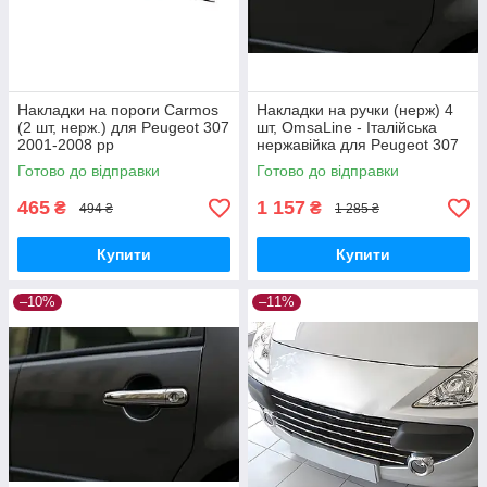
Накладки на пороги Carmos
Накладки на ручки (нерж) 4
(2 шт, нерж.) для Peugeot 307
шт, OmsaLine - Італійська
2001-2008 рр
нержавійка для Peugeot 307
2001-2008 рр
Готово до відправки
Готово до відправки
465
1 157
₴
₴
494 ₴
1 285 ₴
Купити
Купити
–10%
–11%