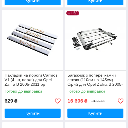
Купити
Купити
–11%
Накладки на пороги Carmos
Багажник з поперечками і
V1 (4 шт, нерж.) для Opel
сіткою (110см на 145см)
Zafira B 2005-2011 рр
Сірий для Opel Zafira B 2005-
2011 рр
Готово до відправки
Готово до відправки
629
16 606
₴
₴
18 659 ₴
Купити
Купити