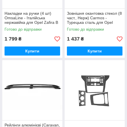
Накладки на ручки (4 шт)
Зовнішня окантовка стекол (8
OmsaLine - Італійська
част., Нерж) Carmos -
нержавійка для Opel Zafira B
Турецька сталь для Opel
2005-2011 рр
Zafira B 2005-2011 рр
Готово до відправки
Готово до відправки
1 799
1 437
₴
₴
Купити
Купити
Рейлінги алюмінієві (Caravan,