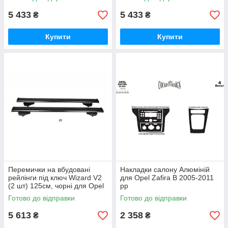
5 433
5 433
₴
₴
Купити
Купити
Перемички на вбудовані
Накладки салону Алюміній
рейлінги під ключ Wizard V2
для Opel Zafira B 2005-2011
(2 шт) 125см, чорні для Opel
рр
Zafira B 2005-2011 рр
Готово до відправки
Готово до відправки
5 613
2 358
₴
₴