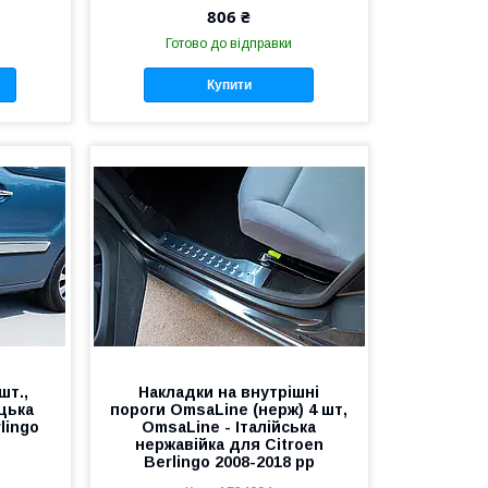
806 ₴
Готово до відправки
Купити
шт.,
Накладки на внутрішні
ецька
пороги OmsaLine (нерж) 4 шт,
lingo
OmsaLine - Італійська
нержавійка для Citroen
Berlingo 2008-2018 рр