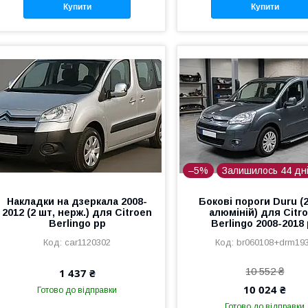
Купити
Купити
–5%
Залишилось 44 дн
Накладки на дзеркала 2008-
Бокові пороги Duru (2
2012 (2 шт, нерж.) для Citroen
алюміній) для Citr
Berlingo рр
Berlingo 2008-2018
car1120302
br060108+drm19
10 552 ₴
1 437 ₴
10 024 ₴
Готово до відправки
Готово до відправки