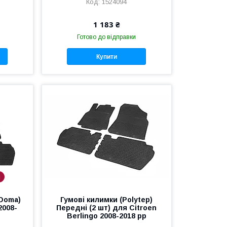
1524094
1 183 ₴
Готово до відправки
Купити
і
 Doma)
Гумові килимки (Polytep)
2008-
Передні (2 шт) для Citroen
Berlingo 2008-2018 рр