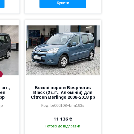
Купити
і
 шт.,
Бокові пороги Bosphorus
oen
Black (2 шт., Алюміній) для
 рр
Citroen Berlingo 2008-2018 рр
3p
br060108+brm193s
11 136 ₴
Готово до відправки