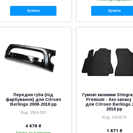
Купити
Купити
Передня губа (під
Гумові килимки Stingra
фарбування) для Citroen
Premium - без запаху
Berlingo 2008-2018 рр
для Citroen Berlingo 
2018 рр
1524-520
1016174
4 678 ₴
1 871 ₴
Готово до відправки