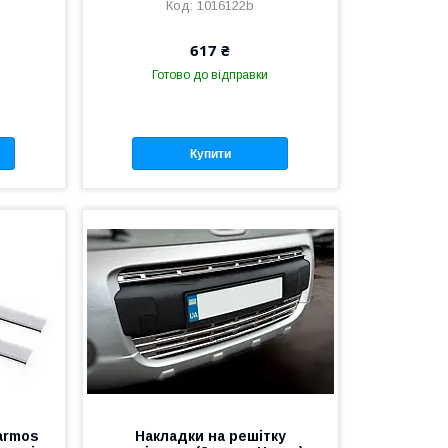
1016122b
617 ₴
Готово до відправки
Купити
armos
Накладки на решітку