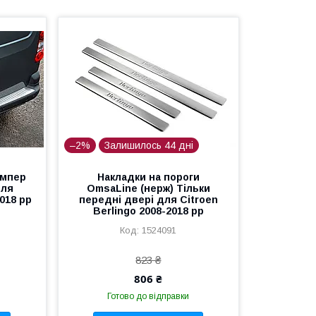
–2%
Залишилось 44 дні
ампер
Накладки на пороги
для
OmsaLine (нерж) Тільки
2018 рр
передні двері для Citroen
Berlingo 2008-2018 рр
1524091
823 ₴
806 ₴
Готово до відправки