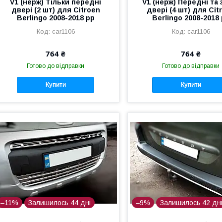
V1 (нерж) Тільки передні
V1 (нерж) Передні та 
двері (2 шт) для Citroen
двері (4 шт) для Cit
Berlingo 2008-2018 рр
Berlingo 2008-2018
car1106
car1106
764 ₴
764 ₴
Готово до відправки
Готово до відправки
Купити
Купити
–11%
Залишилось 44 дні
–9%
Залишилось 42 дн