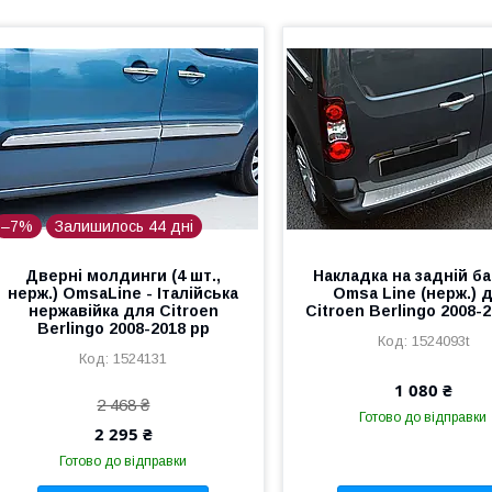
–7%
Залишилось 44 дні
Дверні молдинги (4 шт.,
Накладка на задній б
нерж.) OmsaLine - Італійська
Omsa Line (нерж.) 
нержавійка для Citroen
Citroen Berlingo 2008-
Berlingo 2008-2018 рр
1524093t
1524131
1 080 ₴
2 468 ₴
Готово до відправки
2 295 ₴
Готово до відправки