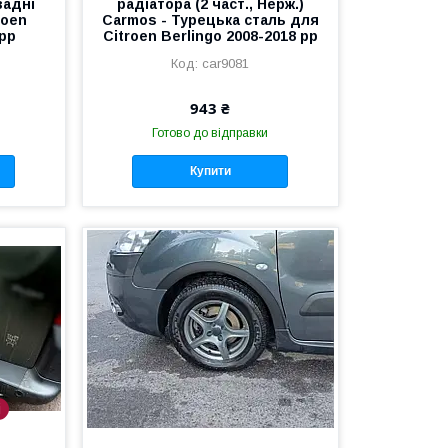
задні
радіатора (2 част., Нерж.)
roen
Carmos - Турецька сталь для
 рр
Citroen Berlingo 2008-2018 рр
car9081
943 ₴
Готово до відправки
Купити
і