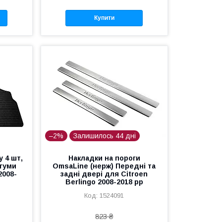
Купити
–2%
Залишилось 44 дні
y 4 шт,
Накладки на пороги
 гуми
OmsaLine (нерж) Передні та
2008-
задні двері для Citroen
Berlingo 2008-2018 рр
1524091
823 ₴