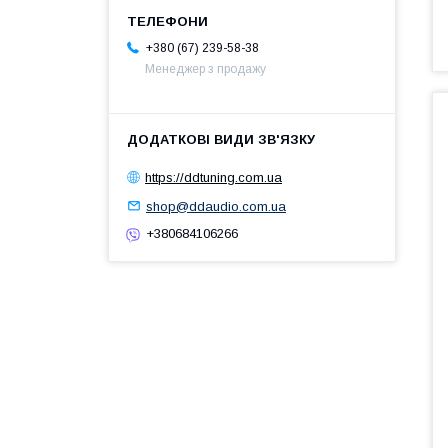
+380 (67) 239-58-38
Менеджер з продажу
https://ddtuning.com.ua
shop@ddaudio.com.ua
+380684106266