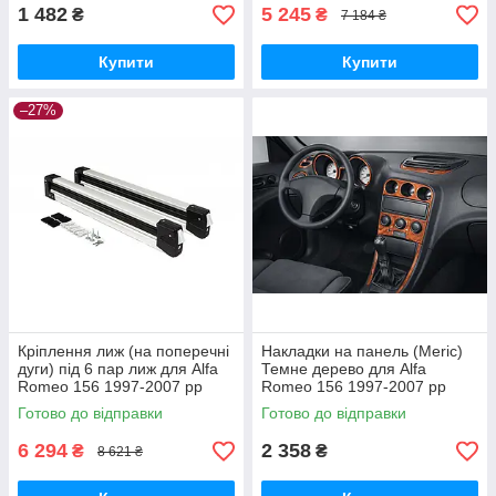
1 482
5 245
₴
₴
7 184 ₴
Купити
Купити
–27%
Кріплення лиж (на поперечні
Накладки на панель (Meric)
дуги) під 6 пар лиж для Alfa
Темне дерево для Alfa
Romeo 156 1997-2007 рр
Romeo 156 1997-2007 рр
Готово до відправки
Готово до відправки
6 294
2 358
₴
₴
8 621 ₴