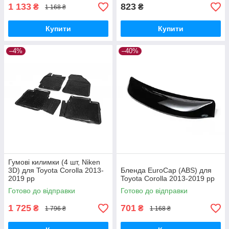
1 133
823
₴
₴
1 168 ₴
Купити
Купити
–4%
–40%
Гумові килимки (4 шт, Niken
3D) для Toyota Corolla 2013-
Бленда EuroCap (ABS) для
2019 рр
Toyota Corolla 2013-2019 рр
Готово до відправки
Готово до відправки
1 725
701
₴
₴
1 796 ₴
1 168 ₴