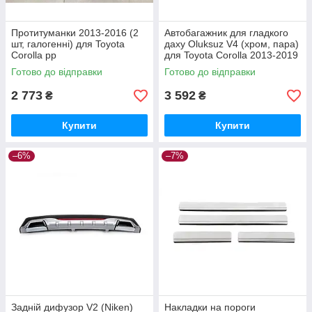
Протитуманки 2013-2016 (2
Автобагажник для гладкого
шт, галогенні) для Toyota
даху Oluksuz V4 (хром, пара)
Corolla рр
для Toyota Corolla 2013-2019
рр
Готово до відправки
Готово до відправки
2 773
3 592
₴
₴
Купити
Купити
–6%
–7%
Задній дифузор V2 (Niken)
Накладки на пороги