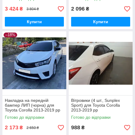
3 424
2 096
₴
₴
3 804 ₴
Купити
Купити
–18%
Накладка на передній
Вітровики (4 шт., Sunplex
бампер ЛИП (чорна) для
Sport) для Toyota Corolla
Toyota Corolla 2013-2019 рр
2013-2019 рр
Готово до відправки
Готово до відправки
2 173
988
₴
₴
2 650 ₴