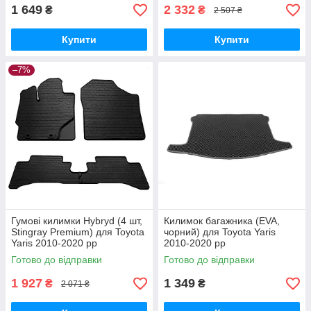
1 649
2 332
₴
₴
2 507 ₴
Купити
Купити
–7%
Гумові килимки Hybryd (4 шт,
Килимок багажника (EVA,
Stingray Premium) для Toyota
чорний) для Toyota Yaris
Yaris 2010-2020 рр
2010-2020 рр
Готово до відправки
Готово до відправки
1 927
1 349
₴
₴
2 071 ₴