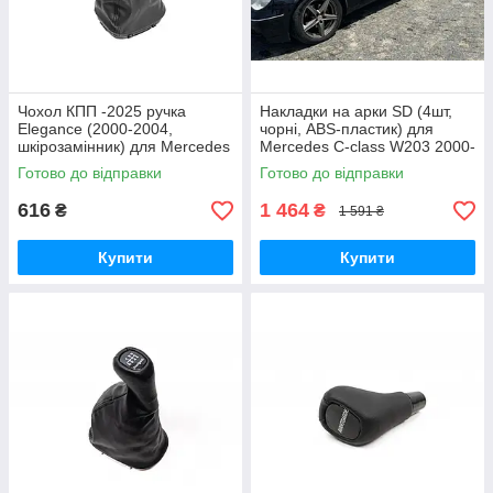
Чохол КПП -2025 ручка
Накладки на арки SD (4шт,
Elegance (2000-2004,
чорні, ABS-пластик) для
шкірозамінник) для Mercedes
Mercedes C-class W203 2000-
C-class W203 рр
2007 рр
Готово до відправки
Готово до відправки
616
1 464
₴
₴
1 591 ₴
Купити
Купити