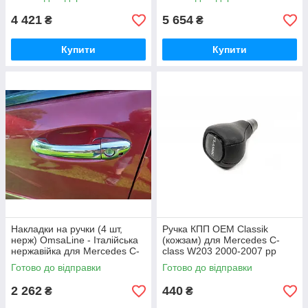
4 421
5 654
₴
₴
Купити
Купити
Накладки на ручки (4 шт,
Ручка КПП ОЕМ Classik
нерж) OmsaLine - Італійська
(кожзам) для Mercedes C-
нержавійка для Mercedes C-
class W203 2000-2007 рр
class W203 2000-2007 рр
Готово до відправки
Готово до відправки
2 262
440
₴
₴