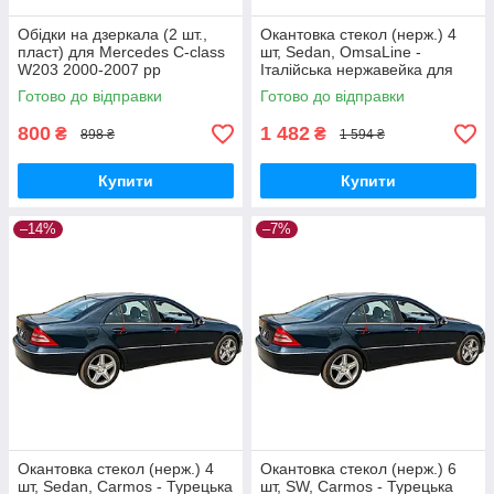
Обідки на дзеркала (2 шт.,
Окантовка стекол (нерж.) 4
пласт) для Mercedes C-class
шт, Sedan, OmsaLine -
W203 2000-2007 рр
Італійська нержавейка для
Mercedes C-class W203 2000-
Готово до відправки
Готово до відправки
2007 рр
800
1 482
₴
₴
898 ₴
1 594 ₴
Купити
Купити
–14%
–7%
Окантовка стекол (нерж.) 4
Окантовка стекол (нерж.) 6
шт, Sedan, Carmos - Турецька
шт, SW, Carmos - Турецька