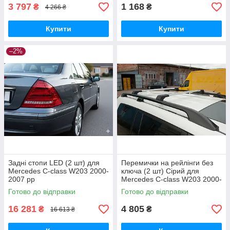
3 797
1 168
₴
₴
4 266 ₴
Купити
Купити
–2%
Задні стопи LED (2 шт) для
Перемички на рейлінги без
Mercedes C-class W203 2000-
ключа (2 шт) Сірий для
2007 рр
Mercedes C-class W203 2000-
2007 рр
Готово до відправки
Готово до відправки
16 281
4 805
₴
₴
16 613 ₴