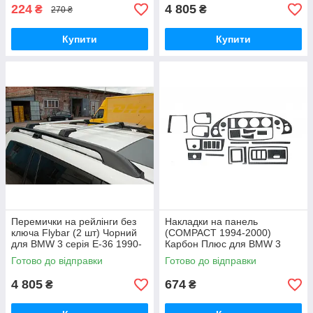
224
4 805
₴
₴
270 ₴
Купити
Купити
Перемички на рейлінги без
Накладки на панель
ключа Flybar (2 шт) Чорний
(COMPACT 1994-2000)
для BMW 3 серія E-36 1990-
Карбон Плюс для BMW 3
2000 рр
серія E-36 рр
Готово до відправки
Готово до відправки
4 805
674
₴
₴