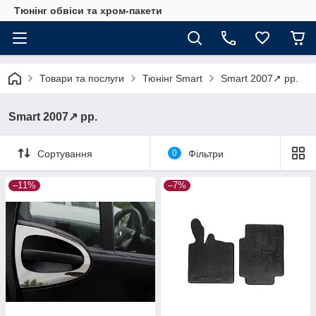
Тюнінг обвіси та хром-пакети
Товари та послуги
Тюнінг Smart
Smart 2007↗ рр.
Smart 2007↗ рр.
Сортування
0
Фільтри
–11%
–7%