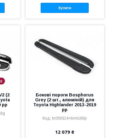
Купити
ів
V2 (2
Бокові пороги Bosphorus
oyota
Grey (2 шт., алюміній) для
9 рр
Toyota Highlander 2013-2019
рр
83g
br350114+brm183p
12 079 ₴