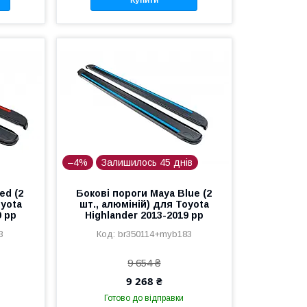
–4%
Залишилось 45 днів
ed (2
Бокові пороги Maya Blue (2
oyota
шт., алюміній) для Toyota
9 рр
Highlander 2013-2019 рр
3
br350114+myb183
9 654 ₴
9 268 ₴
Готово до відправки