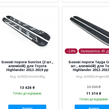
–14%
Залишилось 45 д
Бокові пороги Sunrise (2 шт.,
Бокові пороги Tayga G
алюміній) для Toyota
шт., алюміній) для T
Highlander 2013-2019 рр
Highlander 2013-201
br350114+srm183g
br350114+tgm18
13 156 ₴
13 426 ₴
11 314 ₴
Готово до відправки
Готово до відправки
Купити
Купити