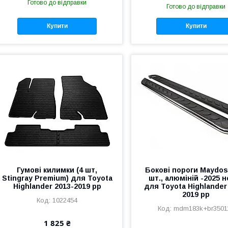
Готово до відправки
Готово до відправки
Купити
Купити
Гумові килимки (4 шт,
Бокові пороги Maydos 
Stingray Premium) для Toyota
шт., алюміній -2025 
Highlander 2013-2019 рр
для Toyota Highlander
2019 рр
1022454
mdm183k+br3501
1 825 ₴