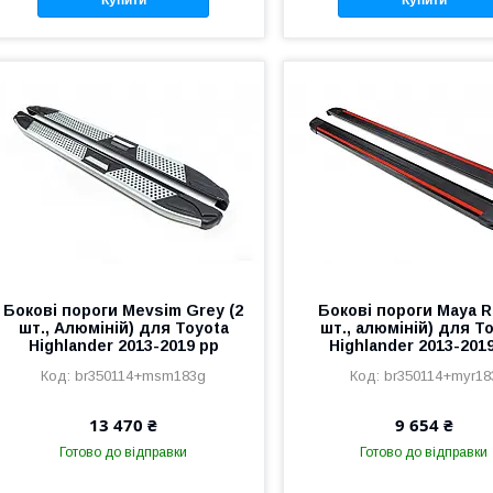
Бокові пороги Mevsim Grey (2
Бокові пороги Maya R
шт., Алюміній) для Toyota
шт., алюміній) для T
Highlander 2013-2019 рр
Highlander 2013-201
br350114+msm183g
br350114+myr18
13 470 ₴
9 654 ₴
Готово до відправки
Готово до відправки