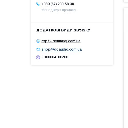
+380 (67) 239-58-38
Менеджер з продажу
https://ddtuning.com.ua
shop@ddaudio.com.ua
+380684106266