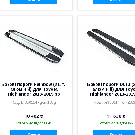
Бокові пороги Rainbow (2 шт.,
Бокові пороги Duru (2
алюміній) для Toyota
алюміній) для Toy
Highlander 2013-2019 рр
Highlander 2013-201
br350114+gkm183g
br350114+drm18
10 462 ₴
11 630 ₴
Готово до відправки
Готово до відправки
Купити
Купити