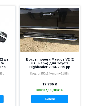
(2 шт.,
Бокові пороги Maydos V2 (2
ota
шт., нерж) для Toyota
9 рр
Highlander 2013-2019 рр
83g
br350114+mdmv2183k
17 736 ₴
Готово до відправки
Купити