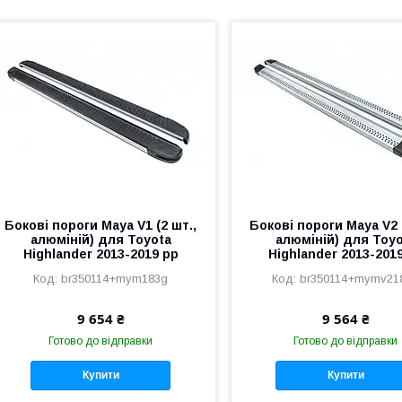
Бокові пороги Maya V1 (2 шт.,
Бокові пороги Maya V2 
алюміній) для Toyota
алюміній) для Toy
Highlander 2013-2019 рр
Highlander 2013-201
br350114+mym183g
br350114+mymv21
9 654 ₴
9 564 ₴
Готово до відправки
Готово до відправки
Купити
Купити