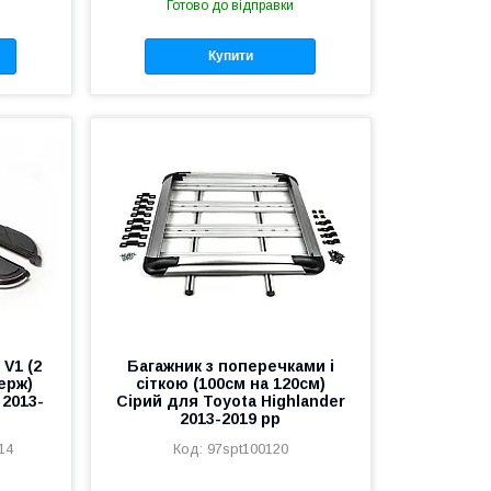
Готово до відправки
Купити
V1 (2
Багажник з поперечками і
нерж)
сіткою (100см на 120см)
 2013-
Сірий для Toyota Highlander
2013-2019 рр
14
97spt100120