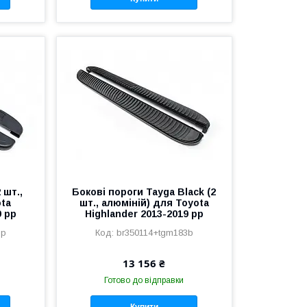
 шт.,
Бокові пороги Tayga Black (2
ota
шт., алюміній) для Toyota
9 рр
Highlander 2013-2019 рр
3p
br350114+tgm183b
13 156 ₴
Готово до відправки
Купити