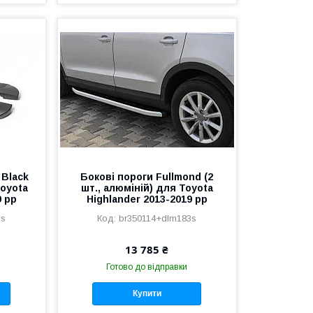
 Black
Бокові пороги Fullmond (2
Toyota
шт., алюміній) для Toyota
9 рр
Highlander 2013-2019 рр
3s
br350114+dlm183s
13 785 ₴
Готово до відправки
Купити