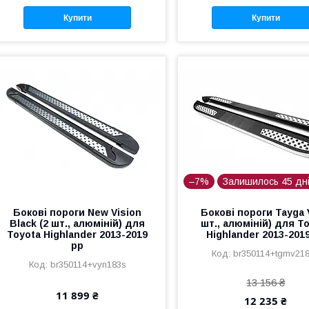
Купити
Купити
–7%
Залишилось 45 дн
Бокові пороги New Vision
Бокові пороги Tayga 
Black (2 шт., алюміній) для
шт., алюміній) для T
Toyota Highlander 2013-2019
Highlander 2013-201
рр
br350114+tgmv21
br350114+vyn183s
13 156 ₴
11 899 ₴
12 235 ₴