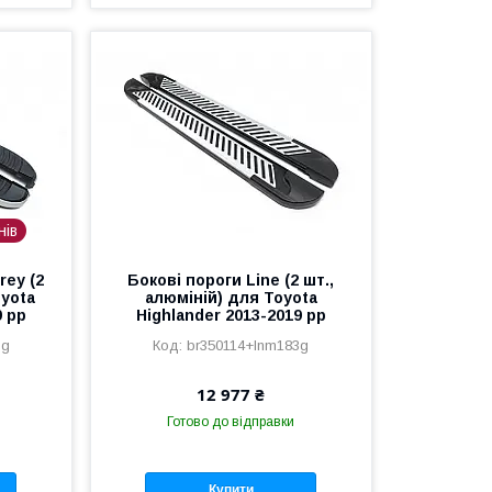
нів
rey (2
Бокові пороги Line (2 шт.,
oyota
алюміній) для Toyota
9 рр
Highlander 2013-2019 рр
3g
br350114+lnm183g
12 977 ₴
Готово до відправки
Купити