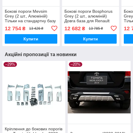
Бокові пороги Mevsim
Бокові пороги Bosphorus
Боко
Grey (2 шт., Алюміній)
Grey (2 шт., алюміній)
Grey
Тільки на стандартну базу
Довга база для Renault
Тіль
для Fiat Doblo II 2010-
Kangoo 2008-2020 рр
для 
12 754
12 682
12 
₴
₴
13 426 ₴
13 785 ₴
2022 рр
2018
Купити
Купити
Акційні пропозиції та новинки
–29%
–20%
Кріплення до бокових порогів