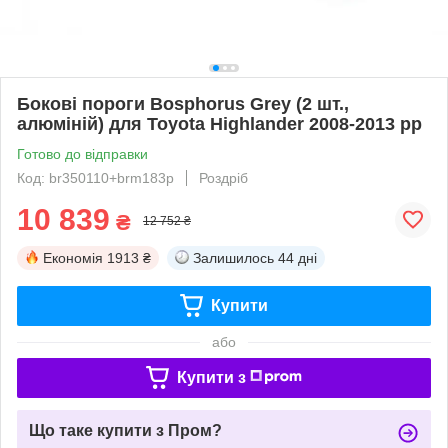
Бокові пороги Bosphorus Grey (2 шт.,
алюміній) для Toyota Highlander 2008-2013 рр
Готово до відправки
Код: br350110+brm183p
Роздріб
10 839
₴
12 752 ₴
Економія
1913 ₴
Залишилось
44 дні
Купити
або
Купити з
Що таке купити з Пром?