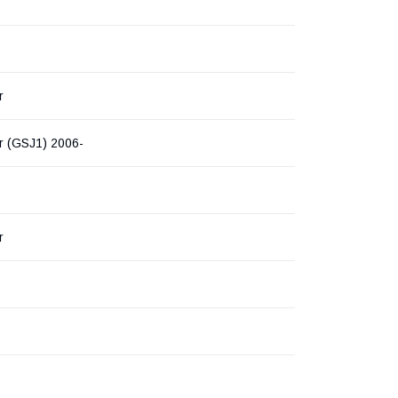
r
r (GSJ1) 2006-
r