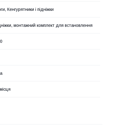
оги, Кенгурятники і підніжки
підніжки, монтажний комплект для встановлення
00
на
 місця