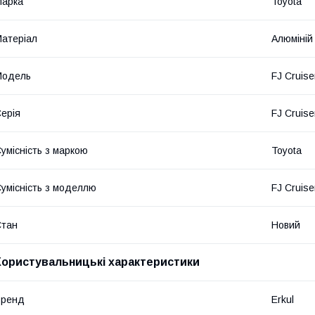
Марка
Toyota
атеріал
Алюміній
Модель
FJ Cruise
ерія
FJ Cruise
умісність з маркою
Toyota
умісність з моделлю
FJ Cruise
Стан
Новий
Користувальницькі характеристики
Бренд
Erkul