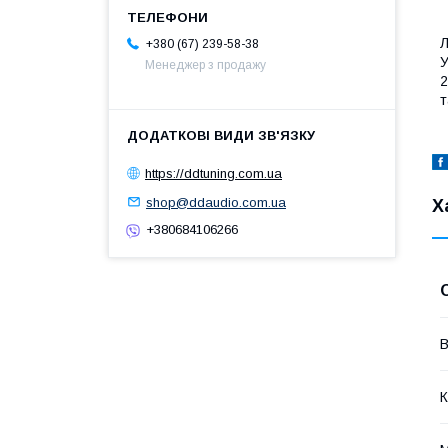
Л
+380 (67) 239-58-38
У
Менеджер з продажу
2
т
https://ddtuning.com.ua
shop@ddaudio.com.ua
Х
+380684106266
В
К