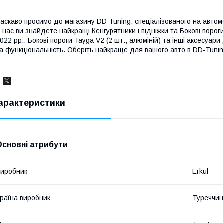
аскаво просимо до магазину DD-Tuning, спеціалізованого на автомо
 нас ви знайдете найкращі Кенгурятники і підніжки та Бокові поро
022 рр.. Бокові пороги Tayga V2 (2 шт., алюміній) та інші аксесуа
а функціональність. Оберіть найкраще для вашого авто в DD-Tunin
арактеристики
Основні атрибути
иробник
Erkul
раїна виробник
Туреччи