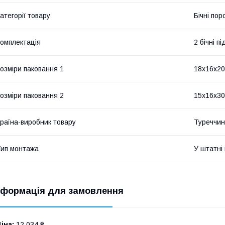
атегорії товару
Бічні пор
омплектація
2 бічні 
озміри паковання 1
18x16x2
озміри паковання 2
15x16x30
раїна-виробник товару
Туреччи
ип монтажа
У штатні
нформація для замовлення
іна:
12 034 ₴