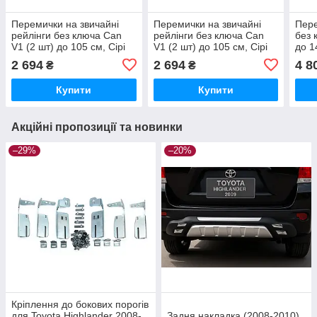
Перемички на звичайні
Перемички на звичайні
Пере
рейлінги без ключа Can
рейлінги без ключа Can
без 
V1 (2 шт) до 105 см, Сірі
V1 (2 шт) до 105 см, Сірі
до 1
для Toyota Rav 4 2013-
для Toyota Rav 4 2006-
Toyo
2 694
2 694
4 8
₴
₴
2018 рр
2013 рр
Купити
Купити
Акційні пропозиції та новинки
–29%
–20%
Кріплення до бокових порогів
для Toyota Highlander 2008-
Задня накладка (2008-2010)