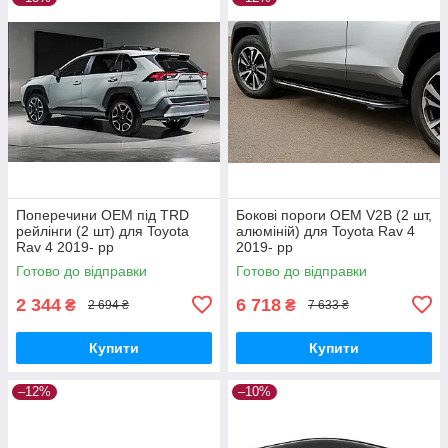
Поперечини ОЕМ під TRD
Бокові пороги OEM V2B (2 шт,
рейлінги (2 шт) для Toyota
алюміній) для Toyota Rav 4
Rav 4 2019- рр
2019- рр
Готово до відправки
Готово до відправки
2 344
6 718
₴
₴
2 694 ₴
7 633 ₴
Купити
Купити
–12%
–10%