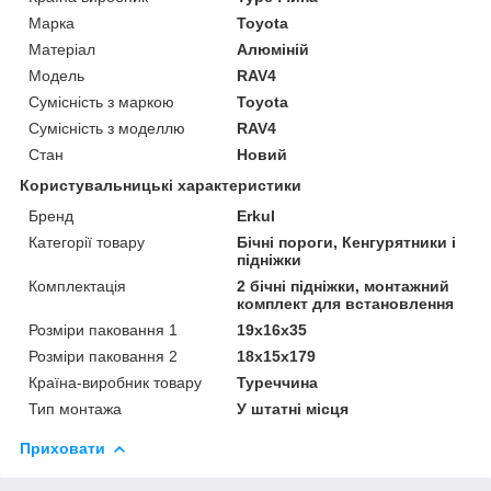
Марка
Toyota
Матеріал
Алюміній
Модель
RAV4
Сумісність з маркою
Toyota
Сумісність з моделлю
RAV4
Стан
Новий
Користувальницькі характеристики
Бренд
Erkul
Категорії товару
Бічні пороги, Кенгурятники і
підніжки
Комплектація
2 бічні підніжки, монтажний
комплект для встановлення
Розміри паковання 1
19x16x35
Розміри паковання 2
18x15x179
Країна-виробник товару
Туреччина
Тип монтажа
У штатні місця
Приховати