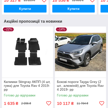
10 327
10 536
10 
₴
₴
11 225 ₴
11 091 ₴
Купити
Купити
Акційні пропозиції та новинки
–22%
–14%
Килимки Stingray АКПП (4 шт,
Бокові пороги Tayga Grey (2
гума) для Toyota Rav 4 2019-
шт., алюміній) для Toyota Rav
рр
4 2019- рр
Готово до відправки
Готово до відправки
1 635
10 117
₴
₴
2 096 ₴
11 764 ₴