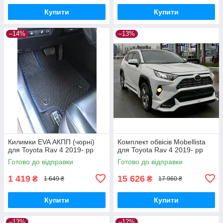
Купити
Купити
–14%
–13%
Килимки EVA АКПП (чорні)
Комплект обвісів Mobellista
для Toyota Rav 4 2019- рр
для Toyota Rav 4 2019- рр
Готово до відправки
Готово до відправки
1 419
15 626
₴
₴
1 649 ₴
17 960 ₴
Купити
Купити
–13%
–12%