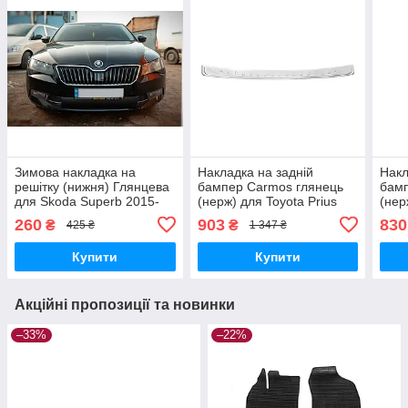
Зимова накладка на
Накладка на задній
Накл
решітку (нижня) Глянцева
бампер Carmos глянець
бам
для Skoda Superb 2015-
(нерж) для Toyota Prius
(нер
2024 рр
2009-2015 рр
2009
260
903
830
₴
₴
425 ₴
1 347 ₴
Купити
Купити
Акційні пропозиції та новинки
–33%
–22%