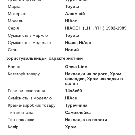
Марка
Toyota
Матеріал
Алюміній
Модель
HiAce
Серія
HIACE II (LH_, YH_) 1982-1989
Сумісність з маркою
Toyota
Сумісність з моделлю
Hiace, HiAce
Стан
Новий
Користувальницькі характеристики
Бренд
Omsa Line
Категорії товару
Накладки на пороги, Хром
накладки, Хром накладки в
салон
Розміри паковання
14x3x60
Сумісність із моделлю
HiAce
Країна-виробник товару
Туреччина
Тип монтажа
Самоклейка
Тип накладки
Накладка на пороги
Колір
Хром