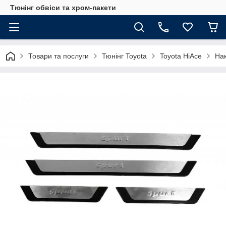
Тюнінг обвіси та хром-пакети
Товари та послуги
Тюнінг Toyota
Toyota HiAce
Нак