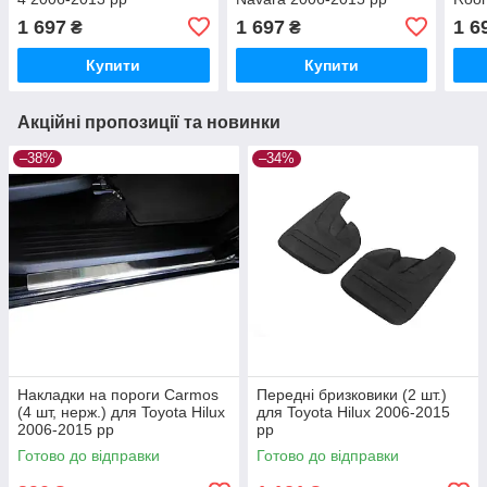
1 697
1 697
1 6
₴
₴
Купити
Купити
Акційні пропозиції та новинки
–38%
–34%
Накладки на пороги Carmos
Передні бризковики (2 шт.)
(4 шт, нерж.) для Toyota Hilux
для Toyota Hilux 2006-2015
2006-2015 рр
рр
Готово до відправки
Готово до відправки