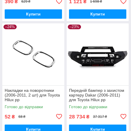
390
1 121
₴
₴
629 ₴
1 698 ₴
Купити
Купити
–24%
–23%
Накладки на поворотники
Передній бампер з захистом
(2006-2011, 2 шт) для Toyota
картеру Dakar (2006-2011)
Hilux рр
для Toyota Hilux рр
Готово до відправки
Готово до відправки
52
28 734
₴
₴
68 ₴
37 317 ₴
Купити
Купити