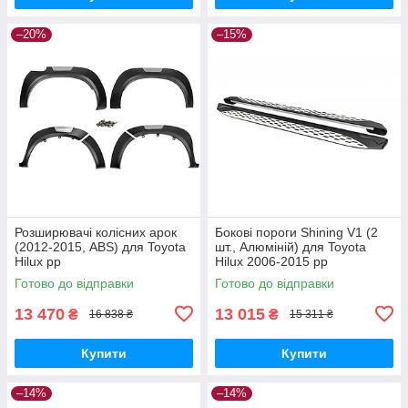
–20%
–15%
Розширювачі колісних арок
Бокові пороги Shining V1 (2
(2012-2015, ABS) для Toyota
шт., Алюміній) для Toyota
Hilux рр
Hilux 2006-2015 рр
Готово до відправки
Готово до відправки
13 470
13 015
₴
₴
16 838 ₴
15 311 ₴
Купити
Купити
–14%
–14%