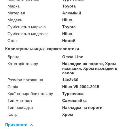
Марка
Toyota
Матеріал
Алюміній
Модель
Hilux
Сумісність з маркою
Toyota
Сумісність з моделлю
Hilux
Стан
Новий
Користувальницькі характеристики
Бренд
Omsa Line
Категорії товару
Накладки на пороги, Хром
накладки, Хром накладки в
салон
Розміри паковання
14x3x60
Серія
Hilux VII 2004-2015
Країна-виробник товару
Туреччина
Тип монтажа
Самоклейка
Тип накладки
Накладка на пороги
Колір
Хром
Приховати