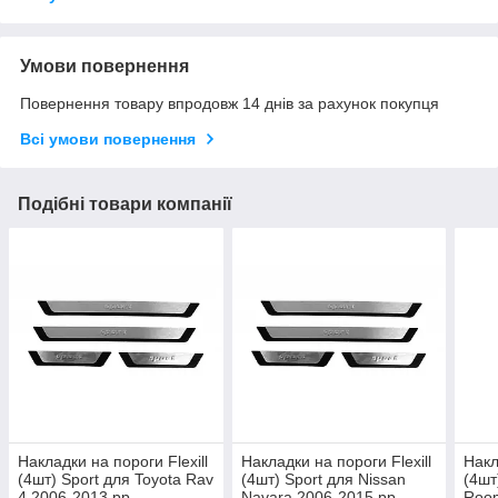
Умови повернення
Повернення товару впродовж 14 днів за рахунок покупця
Всі умови повернення
Подібні товари компанії
Накладки на пороги Flexill
Накладки на пороги Flexill
Накл
(4шт) Sport для Toyota Rav
(4шт) Sport для Nissan
(4шт
4 2006-2013 рр
Navara 2006-2015 рр
Room