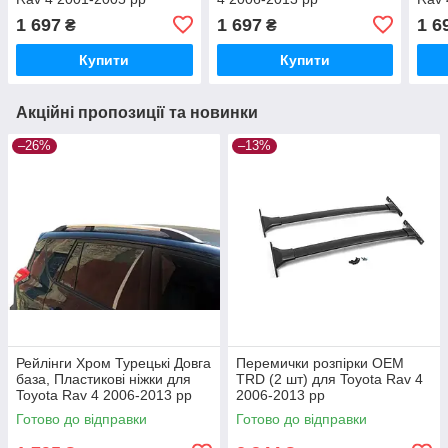
1 697
1 697
1 6
₴
₴
Купити
Купити
Акційні пропозиції та новинки
–26%
–13%
Рейлінги Хром Турецькі Довга
Перемички розпірки ОЕМ
база, Пластикові ніжки для
TRD (2 шт) для Toyota Rav 4
Toyota Rav 4 2006-2013 рр
2006-2013 рр
Готово до відправки
Готово до відправки