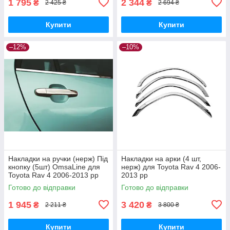
1 795
2 344
₴
₴
2 425 ₴
2 694 ₴
Купити
Купити
–12%
–10%
Накладки на ручки (нерж) Під
Накладки на арки (4 шт,
кнопку (5шт) OmsaLine для
нерж) для Toyota Rav 4 2006-
Toyota Rav 4 2006-2013 рр
2013 рр
Готово до відправки
Готово до відправки
1 945
3 420
₴
₴
2 211 ₴
3 800 ₴
Купити
Купити