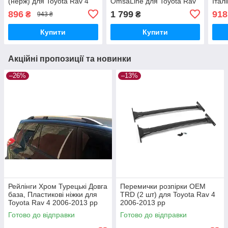
(нерж) для Toyota Rav 4
OmsaLine для Toyota Rav
Італ
2019- рр
4 2006-2013 рр
Ford
896
1 799
918
₴
₴
943 ₴
рр
Купити
Купити
Акційні пропозиції та новинки
–26%
–13%
Рейлінги Хром Турецькі Довга
Перемички розпірки ОЕМ
база, Пластикові ніжки для
TRD (2 шт) для Toyota Rav 4
Toyota Rav 4 2006-2013 рр
2006-2013 рр
Готово до відправки
Готово до відправки