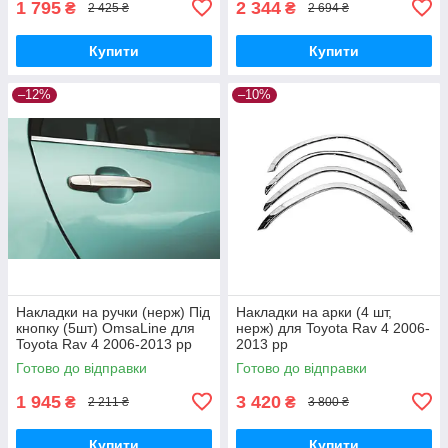
1 795
2 344
₴
₴
2 425 ₴
2 694 ₴
Купити
Купити
–12%
–10%
Накладки на ручки (нерж) Під
Накладки на арки (4 шт,
кнопку (5шт) OmsaLine для
нерж) для Toyota Rav 4 2006-
Toyota Rav 4 2006-2013 рр
2013 рр
Готово до відправки
Готово до відправки
1 945
3 420
₴
₴
2 211 ₴
3 800 ₴
Купити
Купити