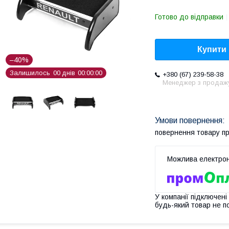
Готово до відправки
Купити
–40%
Залишилось
0
0
днів
0
0
0
0
0
0
+380 (67) 239-58-38
Менеджер з продаж
повернення товару п
У компанії підключені
будь-який товар не п