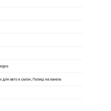
esigns
и для авто в салон, Полиці на панель
я