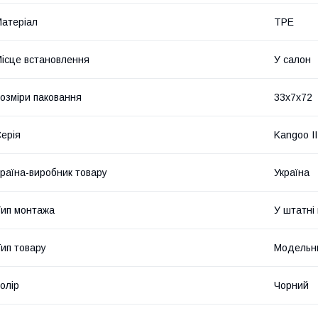
атеріал
TPE
ісце встановлення
У салон
озміри паковання
33x7x72
ерія
Kangoo II
раїна-виробник товару
Україна
ип монтажа
У штатні
ип товару
Модельн
олір
Чорний