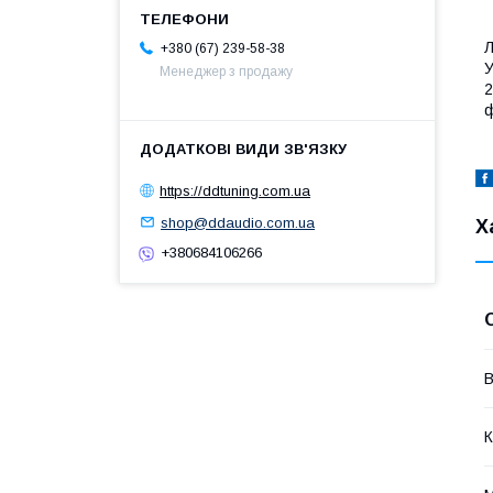
Л
+380 (67) 239-58-38
У
Менеджер з продажу
2
ф
https://ddtuning.com.ua
shop@ddaudio.com.ua
Х
+380684106266
В
К