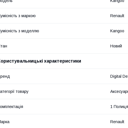
Модель
Kangoo
умісність з маркою
Renault
умісність з моделлю
Kangoo
Стан
Новий
Користувальницькі характеристики
Бренд
Digital D
атегорії товару
Аксесуар
омплектація
1 Полиц
Марка
Renault