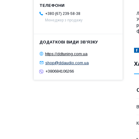
Л
+380 (67) 239-58-38
У
Менеджер з продажу
р
ф
https://ddtuning.com.ua
shop@ddaudio.com.ua
Х
+380684106266
В
К