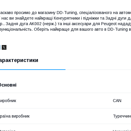
аскаво просимо до магазину DD-Tuning, спеціалізованого на автомо
 нас ви знайдете найкращі Кенгурятники і підніжки та Задні дуги 
р.. Задня дуга AK002 (нерж.) та інші аксесуари для Peugeot нада
ункціональність. Оберіть найкраще для вашого авто в DD-Tuning в
арактеристики
Основні
иробник
CAN
раїна виробник
Туреччи