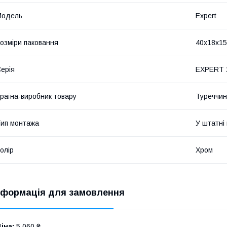
Мoдель
Expert
озміри паковання
40x18x1
ерія
EXPERT 
раїна-виробник товару
Туреччи
ип монтажа
У штатні
олір
Хром
нформація для замовлення
іна:
5 060 ₴