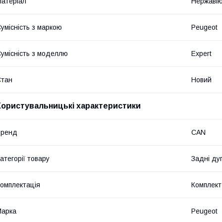
атеріал
Нержавію
умісність з маркою
Peugeot
умісність з моделлю
Expert
Стан
Новий
Користувальницькі характеристики
Бренд
CAN
атегорії товару
Задні дуг
омплектація
Комплект 
Марка
Peugeot