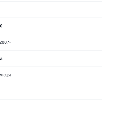
50
2007-
на
 місця