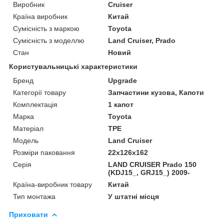
Виробник
Cruiser
Країна виробник
Китай
Сумісність з маркою
Toyota
Сумісність з моделлю
Land Cruiser, Prado
Стан
Новий
Користувальницькі характеристики
Бренд
Upgrade
Категорії товару
Запчастини кузова, Капоти
Комплектація
1 капот
Марка
Toyota
Матеріал
TPE
Мoдель
Land Cruiser
Розміри паковання
22x126x162
Серія
LAND CRUISER Prado 150
(KDJ15_, GRJ15_) 2009-
Країна-виробник товару
Китай
Тип монтажа
У штатні місця
Приховати