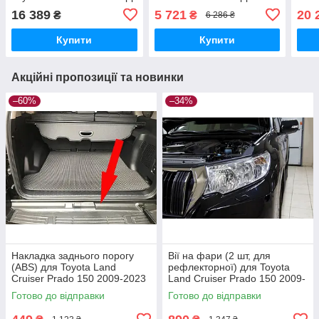
16 389
5 721
20 
₴
₴
6 286 ₴
Купити
Купити
Акційні пропозиції та новинки
–60%
–34%
Накладка заднього порогу
Вії на фари (2 шт, для
(ABS) для Toyota Land
рефлекторної) для Toyota
Cruiser Prado 150 2009-2023
Land Cruiser Prado 150 2009-
рр
2023 рр
Готово до відправки
Готово до відправки