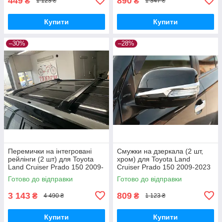
449
890
₴
₴
1 123 ₴
1 347 ₴
Купити
Купити
–30%
–28%
Перемички на інтегровані
Смужки на дзеркала (2 шт,
рейлінги (2 шт) для Toyota
хром) для Toyota Land
Land Cruiser Prado 150 2009-
Cruiser Prado 150 2009-2023
2023 рр
рр
Готово до відправки
Готово до відправки
3 143
809
₴
₴
4 490 ₴
1 123 ₴
Купити
Купити