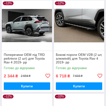
–13%
–12%
Поперечини ОЕМ під TRD
Бокові пороги OEM V2B (2 шт,
рейлінги (2 шт) для Toyota
алюміній) для Toyota Rav 4
Rav 4 2019- рр
2019- рр
Готово до відправки
Готово до відправки
2 344
6 718
₴
₴
2 694 ₴
7 633 ₴
Купити
Купити
–12%
–10%