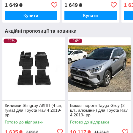
1998
1 649
1 649
1 6
₴
₴
Купити
Купити
Акційні пропозиції та новинки
–22%
–14%
Килимки Stingray АКПП (4 шт,
Бокові пороги Tayga Grey (2
гума) для Toyota Rav 4 2019-
шт., алюміній) для Toyota Rav
рр
4 2019- рр
Готово до відправки
Готово до відправки
1 635
10 117
₴
₴
2 096 ₴
11 764 ₴