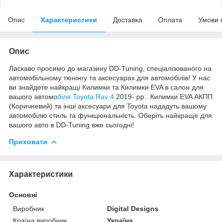
Опис
Характеристики
Доставка
Оплата
Умови 
Опис
Ласкаво просимо до магазину DD-Tuning, спеціалізованого на
автомобільному тюнінгу та аксесуарах для автомобілів! У нас
ви знайдете найкращі Килимки та Килимки EVA в салон для
вашого автомо
біля Toyota Rav 4
2019- рр.. Килимки EVA АКПП
(Коричневий) та інші аксесуари для Toyota нададуть вашому
автомобілю стиль та функціональність. Оберіть найкраще для
вашого авто в DD-Tuning вже сьогодні!
Приховати
Характеристики
Основні
Виробник
Digital Designs
Країна виробник
Україна