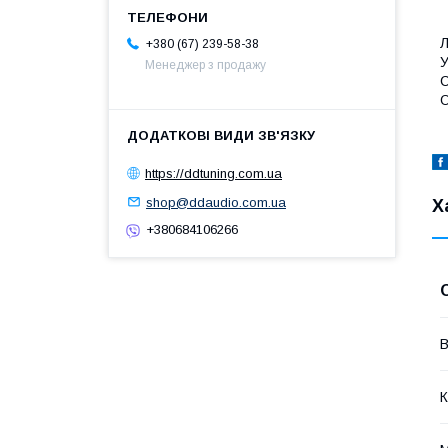
Л
+380 (67) 239-58-38
У
Менеджер з продажу
С
О
https://ddtuning.com.ua
shop@ddaudio.com.ua
Х
+380684106266
В
К