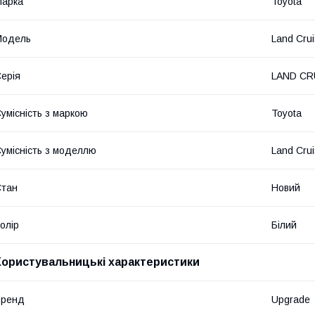
Марка
Toyota
Модель
Land Crui
ерія
LAND CRU
умісність з маркою
Toyota
умісність з моделлю
Land Crui
Стан
Новий
олір
Білий
Користувальницькі характеристики
Бренд
Upgrade