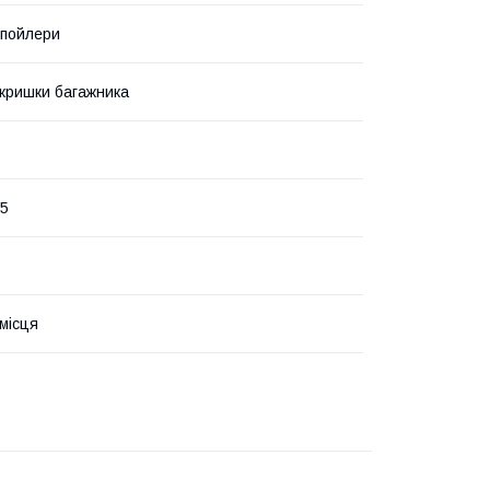
Спойлери
кришки багажника
25
 місця