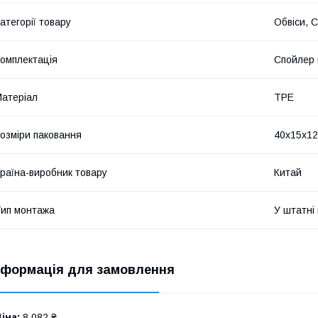
атегорії товару
Обвіси, 
омплектація
Спойлер 
атеріал
TPE
озміри паковання
40x15x1
раїна-виробник товару
Китай
ип монтажа
У штатні
нформація для замовлення
іна:
8 082 ₴