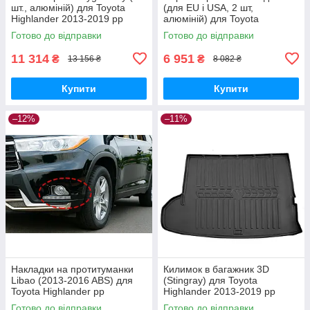
шт., алюміній) для Toyota
(для EU і USA, 2 шт,
Highlander 2013-2019 рр
алюміній) для Toyota
Highlander 2013-2019 рр
Готово до відправки
Готово до відправки
11 314
6 951
₴
₴
13 156 ₴
8 082 ₴
Купити
Купити
–12%
–11%
Накладки на протитуманки
Килимок в багажник 3D
Libao (2013-2016 ABS) для
(Stingray) для Toyota
Toyota Highlander рр
Highlander 2013-2019 рр
Готово до відправки
Готово до відправки