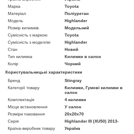
Марка
Toyota
Матеріал
Поліуретан
Модель
Highlander
Розмір килимків
Модельний
Сумісність з маркою
Toyota
Сумісність з моделлю
Highlander
Стан
Новий
Тип килимка
Килимки в салон
Колір
Чорний
Користувальницькі характеристики
Бренд
Stingray
Категорії товару
Килимки, Гумові килимки в
салон
Комплектація
4 килимки
Місце встановлення
У салон
Розміри паковання
20x20x70
Серія
Highlander III (XU50) 2013-
Країна-виробник товару
Україна