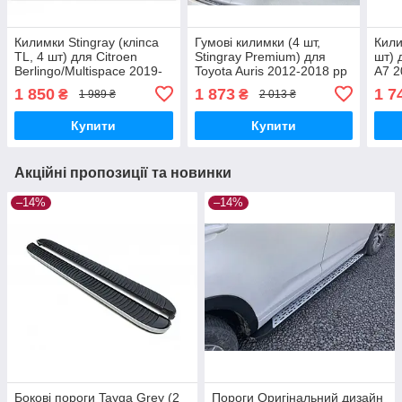
Килимки Stingray (кліпса
Гумові килимки (4 шт,
Кили
TL, 4 шт) для Citroen
Stingray Premium) для
шт) 
Berlingo/Multispace 2019-
Toyota Auris 2012-2018 рр
A7 2
рр
1 850
1 873
1 7
₴
₴
1 989 ₴
2 013 ₴
Купити
Купити
Акційні пропозиції та новинки
–14%
–14%
Бокові пороги Tayga Grey (2
Пороги Оригінальний дизайн