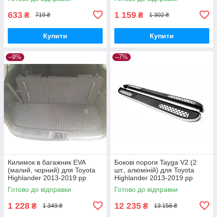
633
1 159
₴
₴
719 ₴
1 302 ₴
Купити
Купити
–9%
–7%
Килимок в багажник EVA
Бокові пороги Tayga V2 (2
(малий, чорний) для Toyota
шт., алюміній) для Toyota
Highlander 2013-2019 рр
Highlander 2013-2019 рр
Готово до відправки
Готово до відправки
1 228
12 235
₴
₴
1 349 ₴
13 156 ₴