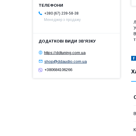
+380 (67) 239-58-38
Менеджер з продажу
Л
У
В
т
https://ddtuning.com.ua
shop@ddaudio.com.ua
+380684106266
Х
В
К