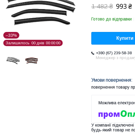
993 ₴
1 482 ₴
Готово до відправки
–33%
Купити
Залишилось
0
0
днів
0
0
0
0
0
0
+380 (67) 239-58-38
Менеджер з продаж
повернення товару п
У компанії підключені
будь-який товар не п