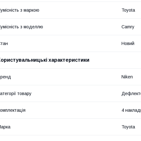
умісність з маркою
Toyota
умісність з моделлю
Camry
Стан
Новий
Користувальницькі характеристики
Бренд
Niken
атегорії товару
Дефлекто
омплектація
4 наклад
Марка
Toyota