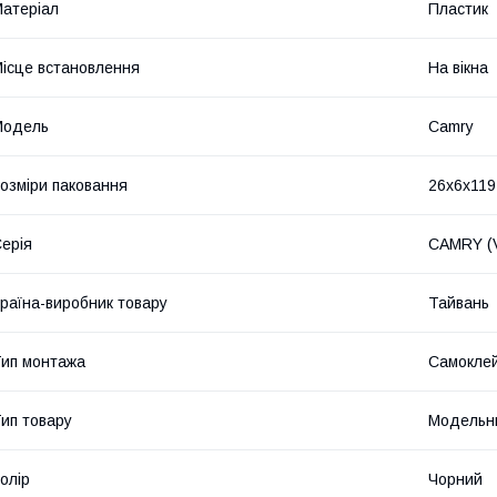
атеріал
Пластик
ісце встановлення
На вікна
Мoдель
Camry
озміри паковання
26x6x119
ерія
CAMRY (V
раїна-виробник товару
Тайвань
ип монтажа
Самокле
ип товару
Модельн
олір
Чорний