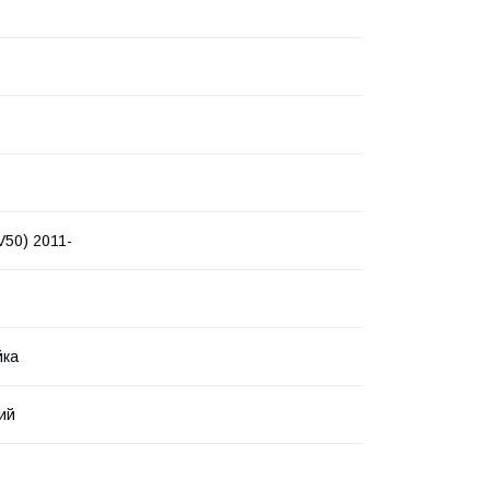
50) 2011-
йка
ий