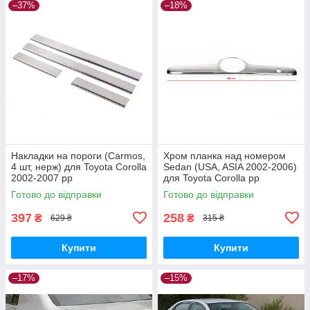
–37%
–18%
Накладки на пороги (Carmos,
Хром планка над номером
4 шт, нерж) для Toyota Corolla
Sedan (USA, ASIA 2002-2006)
2002-2007 рр
для Toyota Corolla рр
Готово до відправки
Готово до відправки
397
258
₴
₴
629 ₴
315 ₴
Купити
Купити
–17%
–15%