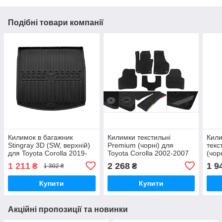
Подібні товари компанії
Килимок в багажник
Килимки текстильні
Кили
Stingray 3D (SW, верхній)
Premium (чорні) для
текс
для Toyota Corolla 2019-
Toyota Corolla 2002-2007
(чор
рр
рр
Coro
1 211
2 268
1 9
₴
₴
1 302 ₴
Купити
Купити
Акційні пропозиції та новинки