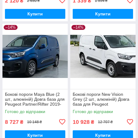
2 120
1 339
₴
₴
2 650 ₴
1 594 ₴
Купити
Купити
–14%
–14%
Бокові пороги Maya Blue (2
Бокові пороги New Vision
шт., алюміній) Довга база для
Grey (2 шт., алюміній) Довга
Peugeot Partner/Rifter 2019-
база для Peugeot
рр
Partner/Rifter 2019- рр
Готово до відправки
Готово до відправки
8 727
10 928
₴
₴
10 148 ₴
12 707 ₴
Купити
Купити