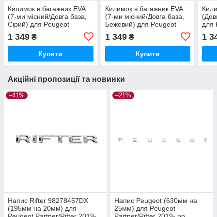
Килимок в багажник EVA
Килимок в багажник EVA
Кили
(7-ми місний/Довга база,
(7-ми місний/Довга база,
(Дов
Сірий) для Peugeot
Бежевий) для Peugeot
для 
Partner/Rifter 2019- рр
Partner/Rifter 2019- рр
2019
1 349
1 349
1 3
₴
₴
Купити
Купити
Акційні пропозиції та новинки
–41%
–21%
Напис Rifter 98278457DX
Напис Peugeot (630мм на
(195мм на 20мм) для
25мм) для Peugeot
Peugeot Partner/Rifter 2019-
Partner/Rifter 2019- рр