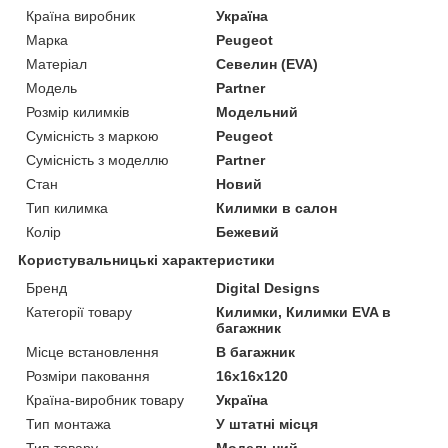
Країна виробник
Україна
Марка
Peugeot
Матеріал
Севелин (EVA)
Модель
Partner
Розмір килимків
Модельний
Сумісність з маркою
Peugeot
Сумісність з моделлю
Partner
Стан
Новий
Тип килимка
Килимки в салон
Колір
Бежевий
Користувальницькі характеристики
Бренд
Digital Designs
Категорії товару
Килимки, Килимки EVA в
багажник
Місце встановлення
В багажник
Розміри паковання
16x16x120
Країна-виробник товару
Україна
Тип монтажа
У штатні місця
Тип товару
Модельний