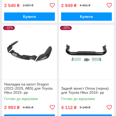
2 540
2 949
₴
₴
3 907 ₴
4 401 ₴
Купити
Купити
–32%
–20%
Накладка на капот Dragon
(2021-2025, ABS) для Toyota
Задній захист Omsa (чорна)
Hilux 2015- рр
для Toyota Hilux 2015- рр
Готово до відправки
Готово до відправки
2 993
4 112
₴
₴
4 401 ₴
5 140 ₴