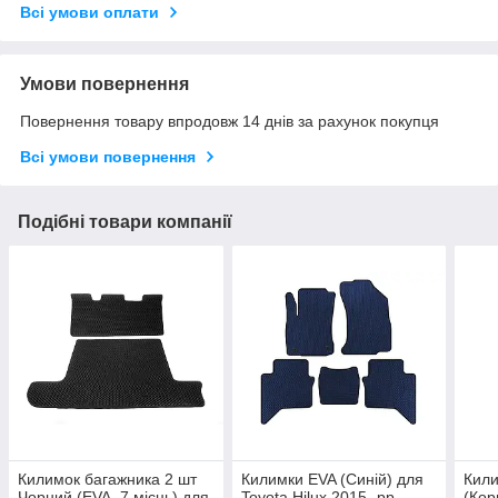
Всі умови оплати
Умови повернення
Повернення товару впродовж 14 днів за рахунок покупця
Всі умови повернення
Подібні товари компанії
Килимок багажника 2 шт
Килимки EVA (Синій) для
Кил
Чорний (EVA, 7 місць) для
Toyota Hilux 2015- рр
(Кор