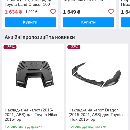
Toyota Land Cruiser 100
Hilu
1998-2007 рр
1 634
1 649
1 6
₴
₴
1 899 ₴
Купити
Купити
Акційні пропозиції та новинки
–35%
–33%
Накладка на капот (2015-
Накладка на капот Dragon
2021, ABS) для Toyota Hilux
(2015-2021, ABS) для Toyota
2015- рр
Hilux 2015- рр
Готово до відправки
Готово до відправки